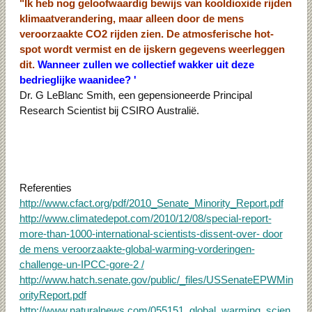
"Ik heb nog geloofwaardig bewijs van kooldioxide rijden
klimaatverandering, maar alleen door de mens
veroorzaakte CO2 rijden zien. De atmosferische hot-
spot wordt vermist en de ijskern gegevens weerleggen
dit.
Wanneer zullen we collectief wakker uit deze
bedrieglijke waanidee? '
Dr. G LeBlanc Smith, een gepensioneerde Principal
Research Scientist bij CSIRO Australië.
Referenties
http://www.cfact.org/pdf/2010_Senate_Minority_Report.pdf
http://www.climatedepot.com/2010/12/08/special-report-
more-than-1000-international-scientists-dissent-over- door
de mens veroorzaakte-global-warming-vorderingen-
challenge-un-IPCC-gore-2 /
http://www.hatch.senate.gov/public/_files/USSenateEPWMin
orityReport.pdf
http://www.naturalnews.com/055151_global_warming_scien