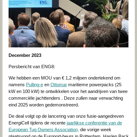
December 2023
Persbericht van ENG8:
We hebben een MOU van € 1,2 miljoen ondertekend om
namens
Pulling-e
en
Ottomar
maritieme powerpacks (25
kW en 100 kW) te ontwikkelen voor het aandrijven van twee
commerciële jachttenders .
Deze zullen naar verwachting
eind 2025 worden gedemonstreerd.
De deal volgt op de lancering van onze fusie-aangedreven
EnergiCell tijdens de recente
jaarlijkse conferentie van de
European Tug Owners Association,
die vorige week
plaatsvond op de Europort-beurs in Rotterdam.
Haslen Back