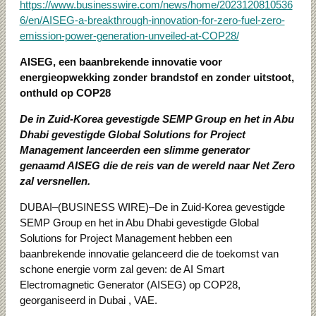
https://www.businesswire.com/news/home/2023120810536
6/en/AISEG-a-breakthrough-innovation-for-zero-fuel-zero-
emission-power-generation-unveiled-at-COP28/
AISEG, een baanbrekende innovatie voor
energieopwekking zonder brandstof en zonder uitstoot,
onthuld op COP28
De in Zuid-Korea gevestigde SEMP Group en het in Abu
Dhabi gevestigde Global Solutions for Project
Management lanceerden een slimme generator
genaamd AISEG die de reis van de wereld naar Net Zero
zal versnellen.
DUBAI–(BUSINESS WIRE)–De in Zuid-Korea gevestigde
SEMP Group en het in Abu Dhabi gevestigde Global
Solutions for Project Management hebben een
baanbrekende innovatie gelanceerd die de toekomst van
schone energie vorm zal geven: de AI Smart
Electromagnetic Generator (AISEG) op COP28,
georganiseerd in Dubai , VAE.