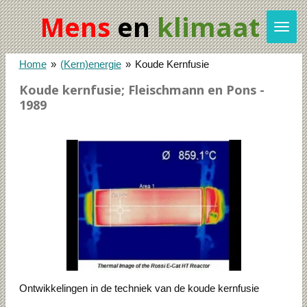
Ga
Mens
en
klimaat
direct
naar
de
Home
»
(Kern)energie
»
Koude Kernfusie
hoofdinhoud
Koude kernfusie; Fleischmann en Pons -
1989
Ontwikkelingen in de techniek van de koude kernfusie